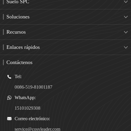
Suelo SPC

Soluciones

Recursos

Enlaces rápidos

Contáctenos
Tel:

0086-519-81001187
WhatsApp:

15101029308
Correo electrónico:

service@cosyleader.com