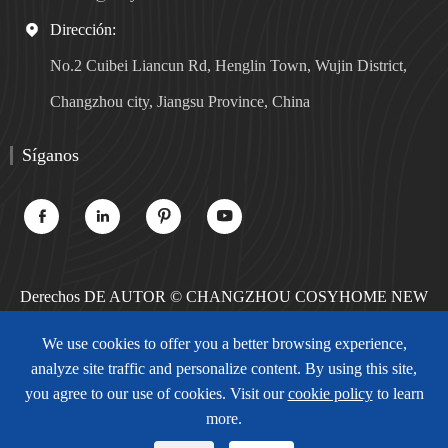
Dirección:

No.2 Cuibei Liancun Rd, Henglin Town, Wujin District,
Changzhou city, Jiangsu Province, China
Síganos




Derechos DE AUTOR ©
CHANGZHOU COSYHOME NEW
MATERIALS TECHNOLOGY CO., LTD.
Todos los derechos
We use cookies to offer you a better browsing experience,
reservados.
analyze site traffic and personalize content. By using this site,
Sitemap
Política de privacidad
you agree to our use of cookies. Visit our
cookie policy
to learn
more.