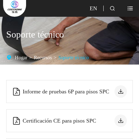
EN


Soporte técnico
Hogar
Recursos
Soporte técnico


Informe de pruebas 6P para pisos SPC


Certificación CE para pisos SPC