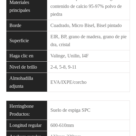
Materiales
contenido de calcio 95-97% polvo de
principales
piedra
Borde
Cuadrado, Micro Bisel, Bisel pintado
EIR, BP, grano de madera, grano de pie
Superficie
dra, cristal
Haga clic en
Valinge, Unilin, I4F
Nivel de brillo
2-4, 5-8, 9-11
Almohadilla
EVA/IXPE/corcho
adjunta
Herringbone
Suelo de espiga SPC
Productos:
Longitud regular
600-610mm