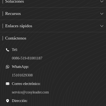
Soluciones

Recursos

Enlaces rápidos

Contáctenos
Tel:

0086-519-81001187
WhatsApp:

15101029308
Correo electrónico:

service@cosyleader.com
Dirección:
