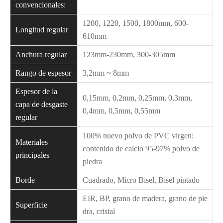
convencionales:
1200, 1220, 1500, 1800mm, 600-
Longitud regular
610mm
Anchura regular
123mm-230mm, 300-305mm
Rango de espesor
3,2mm ~ 8mm
Espesor de la
0,15mm, 0,2mm, 0,25mm, 0,3mm,
capa de desgaste
0,4mm, 0,5mm, 0,55mm
regular
100% nuevo polvo de PVC virgen:
Materiales
contenido de calcio 95-97% polvo de
principales
piedra
Borde
Cuadrado, Micro Bisel, Bisel pintado
EIR, BP, grano de madera, grano de pie
Superficie
dra, cristal