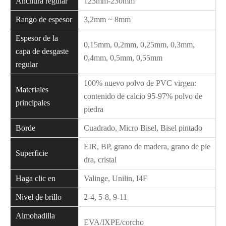
Anchura regular
123mm-230mm
Rango de espesor
3,2mm ~ 8mm
Espesor de la
0,15mm, 0,2mm, 0,25mm, 0,3mm,
capa de desgaste
0,4mm, 0,5mm, 0,55mm
regular
100% nuevo polvo de PVC virgen:
Materiales
contenido de calcio 95-97% polvo de
principales
piedra
Borde
Cuadrado, Micro Bisel, Bisel pintado
EIR, BP, grano de madera, grano de pie
Superficie
dra, cristal
Haga clic en
Valinge, Unilin, I4F
Nivel de brillo
2-4, 5-8, 9-11
Almohadilla
EVA/IXPE/corcho