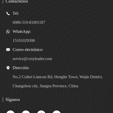
Contáctenos
Tel:

0086-519-81001187
WhatsApp:

15101029308
Correo electrónico:

service@cosyleader.com
Dirección:

No.2 Cuibei Liancun Rd, Henglin Town, Wujin District,
Changzhou city, Jiangsu Province, China
Síganos