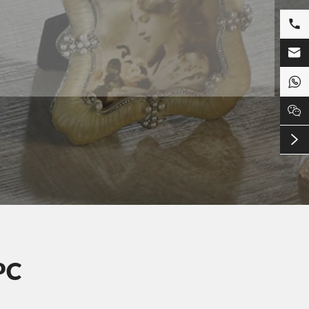





PC