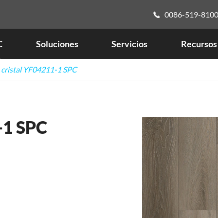
0086-519-810

C
Soluciones
Servicios
Recursos
 cristal YF04211-1 SPC
-1 SPC