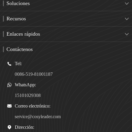
Soluciones

Recursos

Enlaces rápidos

Contáctenos
Tel:

0086-519-81001187
WhatsApp:

15101029308
Correo electrónico:

service@cosyleader.com
Dirección:
