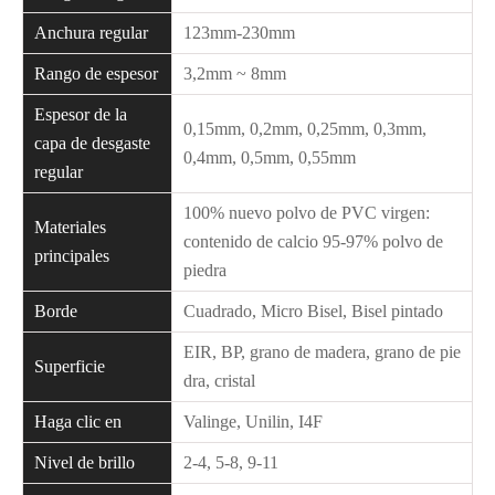
Anchura regular
123mm-230mm
Rango de espesor
3,2mm ~ 8mm
Espesor de la
0,15mm, 0,2mm, 0,25mm, 0,3mm,
capa de desgaste
0,4mm, 0,5mm, 0,55mm
regular
100% nuevo polvo de PVC virgen:
Materiales
contenido de calcio 95-97% polvo de
principales
piedra
Borde
Cuadrado, Micro Bisel, Bisel pintado
EIR, BP, grano de madera, grano de pie
Superficie
dra, cristal
Haga clic en
Valinge, Unilin, I4F
Nivel de brillo
2-4, 5-8, 9-11