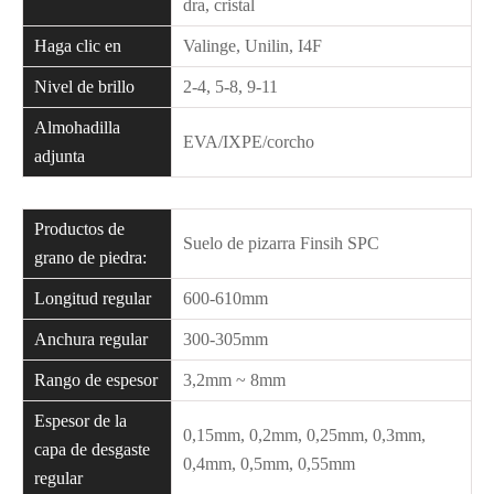
dra, cristal
Haga clic en
Valinge, Unilin, I4F
Nivel de brillo
2-4, 5-8, 9-11
Almohadilla
EVA/IXPE/corcho
adjunta
Productos de
Suelo de pizarra Finsih SPC
grano de piedra:
Longitud regular
600-610mm
Anchura regular
300-305mm
Rango de espesor
3,2mm ~ 8mm
Espesor de la
0,15mm, 0,2mm, 0,25mm, 0,3mm,
capa de desgaste
0,4mm, 0,5mm, 0,55mm
regular