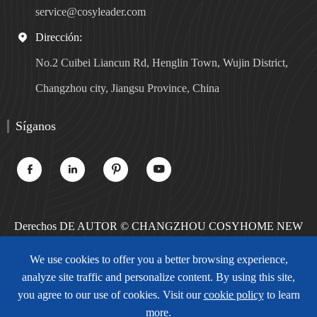
service@cosyleader.com
Dirección:

No.2 Cuibei Liancun Rd, Henglin Town, Wujin District,
Changzhou city, Jiangsu Province, China
Síganos




Derechos DE AUTOR ©
CHANGZHOU COSYHOME NEW
MATERIALS TECHNOLOGY CO., LTD.
Todos los derechos
We use cookies to offer you a better browsing experience,
reservados.
analyze site traffic and personalize content. By using this site,
Sitemap
Política de privacidad
you agree to our use of cookies. Visit our
cookie policy
to learn
more.