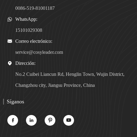
0086-519-81001187
WhatsApp:

15101029308
Correo electrónico:

service@cosyleader.com
Dirección:

No.2 Cuibei Liancun Rd, Henglin Town, Wujin District,
Changzhou city, Jiangsu Province, China
Síganos



