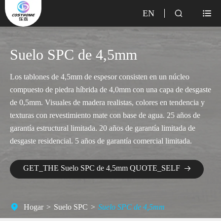
EN


Suelo SPC de 4,5mm
Los tablones de 4,5mm de espesor consisten en un núcleo
compuesto de piedra híbrida de 4,0mm con una capa de desgaste
de 0,5mm. Visuales de madera realistas, colores en tendencia y
texturas con revestimiento mate con base de agua. 25 años de
garantía estructural limitada. 20 años de garantía limitada de
desgaste residencial. 5 años de garantía comercial limitada.
GET_THE Suelo SPC de 4,5mm QUOTE_SELF

Hogar
Suelo SPC
Suelo SPC de 4,5mm