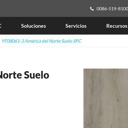
0086-519-810

C
Soluciones
Servicios
Recursos
YF08061-3 América del Norte Suelo SPC
orte Suelo