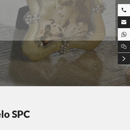





elo SPC