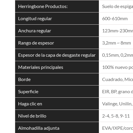
Herringbone Productos:
Suelo de espig
Longitud regular
600-610mm
Anchura regular
123mm-230m
Rango de espesor
3,2mm ~ 8mm
Espesor de la capa de desgaste regular
0,15mm, 0,2mm
Materiales principales
100% nuevo pol
Borde
Cuadrado, Micro
Superficie
EIR, BP, grano 
Haga clic en
Valinge, Unilin,
Nivel de brillo
2-4, 5-8, 9-11
Almohadilla adjunta
EVA/IXPE/cor