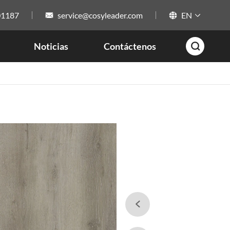
01187
service@cosyleader.com
EN



Noticias
Contáctenos

