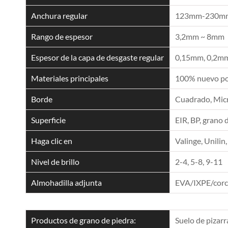
Anchura regular
123mm-230mm
Rango de espesor
3,2mm ~ 8mm
Espesor de la capa de desgaste regular
0,15mm, 0,2mm
Materiales principales
100% nuevo pol
Borde
Cuadrado, Micro
Superficie
EIR, BP, grano 
Haga clic en
Valinge, Unilin,
Nivel de brillo
2-4, 5-8, 9-11
Almohadilla adjunta
EVA/IXPE/cor
Productos de grano de piedra:
Suelo de pizarr