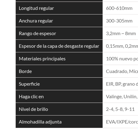
Longitud regular
600-610mm
Anchura regular
300-305mm
Rango de espesor
3,2mm ~ 8mm
Espesor de la capa de desgaste regular
0,15mm, 0,2mm
Materiales principales
100% nuevo pol
Borde
Cuadrado, Micro
Superficie
EIR, BP, grano 
Haga clic en
Valinge, Unilin,
Nivel de brillo
2-4, 5-8, 9-11
Almohadilla adjunta
EVA/IXPE/cor