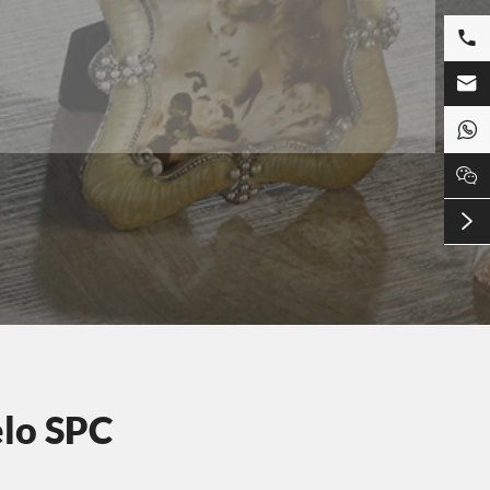





elo SPC