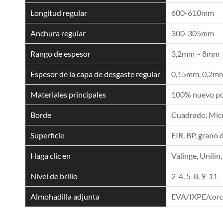
Longitud regular
600-610mm
Anchura regular
300-305mm
Rango de espesor
3,2mm ~ 8mm
Espesor de la capa de desgaste regular
0,15mm, 0,2mm
Materiales principales
100% nuevo pol
Borde
Cuadrado, Micro
Superficie
EIR, BP, grano 
Haga clic en
Valinge, Unilin,
Nivel de brillo
2-4, 5-8, 9-11
Almohadilla adjunta
EVA/IXPE/cor