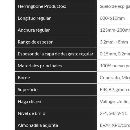
Herringbone Productos:
Suelo de espig
Longitud regular
600-610mm
Anchura regular
123mm-230m
Rango de espesor
3,2mm ~ 8mm
Espesor de la capa de desgaste regular
0,15mm, 0,2mm
Materiales principales
100% nuevo pol
Borde
Cuadrado, Micro
Superficie
EIR, BP, grano 
Haga clic en
Valinge, Unilin,
Nivel de brillo
2-4, 5-8, 9-11
Almohadilla adjunta
EVA/IXPE/cor