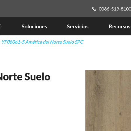
0086-519-810

C
Soluciones
Servicios
Recursos
YF08061-5 América del Norte Suelo SPC
orte Suelo