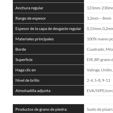
Anchura regular
123mm-230mm
Rango de espesor
3,2mm ~ 8mm
Espesor de la capa de desgaste regular
0,15mm, 0,2mm
Materiales principales
100% nuevo pol
Borde
Cuadrado, Micro
Superficie
EIR, BP, grano 
Haga clic en
Valinge, Unilin,
Nivel de brillo
2-4, 5-8, 9-11
Almohadilla adjunta
EVA/IXPE/cor
Productos de grano de piedra:
Suelo de pizarr