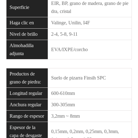
EIR, BP, grano de madera, grano de pie
Superficie
dra, cristal
Haga clic en
Valinge, Unilin, I4F
Nivel de brillo
2-4, 5-8, 9-11
Almohadilla
EVA/IXPE/corcho
adjunta
Productos de
Suelo de pizarra Finsih SPC
grano de piedra:
Longitud regular
600-610mm
Anchura regular
300-305mm
Rango de espesor
3,2mm ~ 8mm
Espesor de la
0,15mm, 0,2mm, 0,25mm, 0,3mm,
capa de desgaste