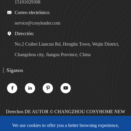
15101029308
Correo electrónico:

service@cosyleader.com
Dirección:

No.2 Cuibei Liancun Rd, Henglin Town, Wujin District,
Changzhou city, Jiangsu Province, China
Síganos




Derechos DE AUTOR ©
CHANGZHOU COSYHOME NEW
MATERIALS TECHNOLOGY CO., LTD.
Todos los derechos
We use cookies to offer you a better browsing experience,
reservados.