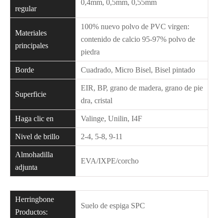
0,4mm, 0,5mm, 0,55mm
regular
100% nuevo polvo de PVC virgen:
Materiales
contenido de calcio 95-97% polvo de
principales
piedra
Borde
Cuadrado, Micro Bisel, Bisel pintado
EIR, BP, grano de madera, grano de pie
Superficie
dra, cristal
Haga clic en
Valinge, Unilin, I4F
Nivel de brillo
2-4, 5-8, 9-11
Almohadilla
EVA/IXPE/corcho
adjunta
Herringbone
Suelo de espiga SPC
Productos: