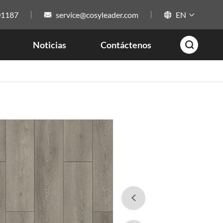
01187
service@cosyleader.com
EN



Noticias
Contáctenos

