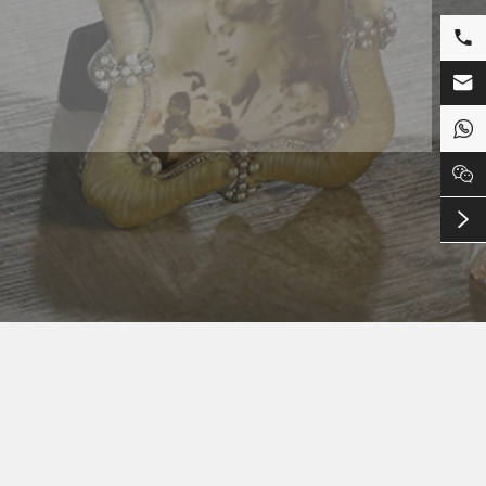




