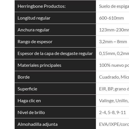
Herringbone Productos:
Suelo de espig
Longitud regular
600-610mm
Anchura regular
123mm-230m
Rango de espesor
3,2mm ~ 8mm
Espesor de la capa de desgaste regular
0,15mm, 0,2mm
Materiales principales
100% nuevo pol
Borde
Cuadrado, Micro
Superficie
EIR, BP, grano 
Haga clic en
Valinge, Unilin,
Nivel de brillo
2-4, 5-8, 9-11
Almohadilla adjunta
EVA/IXPE/cor