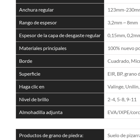
Anchura regular
123mm-230mm
Rango de espesor
3,2mm ~ 8mm
Espesor de la capa de desgaste regular
0,15mm, 0,2mm
Materiales principales
100% nuevo pol
Borde
Cuadrado, Micro
Superficie
EIR, BP, grano 
Haga clic en
Valinge, Unilin,
Nivel de brillo
2-4, 5-8, 9-11
Almohadilla adjunta
EVA/IXPE/cor
Productos de grano de piedra:
Suelo de pizarr