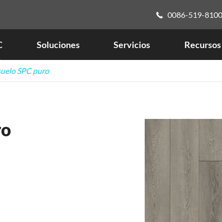
0086-519-810

C
Soluciones
Servicios
Recursos
uelo SPC puro
ro