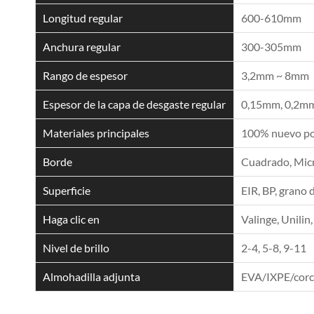
Longitud regular
600-610mm
Anchura regular
300-305mm
Rango de espesor
3,2mm ~ 8mm
Espesor de la capa de desgaste regular
0,15mm, 0,2mm
Materiales principales
100% nuevo pol
Borde
Cuadrado, Micro
Superficie
EIR, BP, grano 
Haga clic en
Valinge, Unilin,
Nivel de brillo
2-4, 5-8, 9-11
Almohadilla adjunta
EVA/IXPE/cor