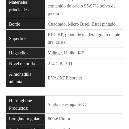
Materiales
contenido de calcio 95-97% polvo de
principales
piedra
Borde
Cuadrado, Micro Bisel, Bisel pintado
EIR, BP, grano de madera, grano de pie
Superficie
dra, cristal
Haga clic en
Valinge, Unilin, I4F
Nivel de brillo
2-4, 5-8, 9-11
Almohadilla
EVA/IXPE/corcho
adjunta
Herringbone
Suelo de espiga SPC
Productos:
Longitud regular
600-610mm