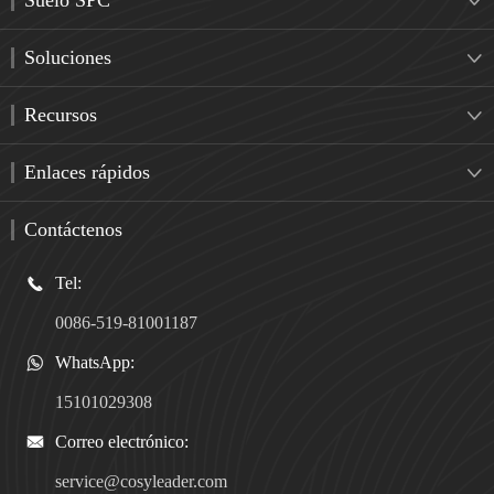
Suelo SPC

Soluciones

Recursos

Enlaces rápidos

Contáctenos
Tel:

0086-519-81001187
WhatsApp:

15101029308
Correo electrónico:

service@cosyleader.com