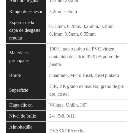
Anchura regular
123mm-230mm
Rango de espesor
3,2mm ~ 8mm
Espesor de la
0,15mm, 0,2mm, 0,25mm, 0,3mm,
capa de desgaste
0,4mm, 0,5mm, 0,55mm
regular
100% nuevo polvo de PVC virgen:
Materiales
contenido de calcio 95-97% polvo de
principales
piedra
Borde
Cuadrado, Micro Bisel, Bisel pintado
EIR, BP, grano de madera, grano de pie
Superficie
dra, cristal
Haga clic en
Valinge, Unilin, I4F
Nivel de brillo
2-4, 5-8, 9-11
Almohadilla
EVA/IXPE/corcho