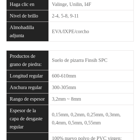
Haga clic en
Valinge, Unilin, I4F
Nivel de brillo
2-4, 5-8, 9-11
Almohadilla
EVA/IXPE/corcho
adjunta
Productos de
Suelo de pizarra Finsih SPC
grano de piedra:
Longitud regular
600-610mm
Anchura regular
300-305mm
Rango de espesor
3,2mm ~ 8mm
Espesor de la
0,15mm, 0,2mm, 0,25mm, 0,3mm,
capa de desgaste
0,4mm, 0,5mm, 0,55mm
regular
100% nuevo polvo de PVC virgen: