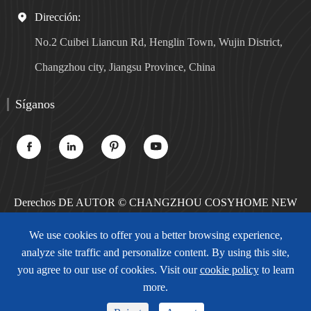
Dirección:

No.2 Cuibei Liancun Rd, Henglin Town, Wujin District,
Changzhou city, Jiangsu Province, China
Síganos




Derechos DE AUTOR ©
CHANGZHOU COSYHOME NEW
MATERIALS TECHNOLOGY CO., LTD.
Todos los derechos
We use cookies to offer you a better browsing experience,
reservados.
analyze site traffic and personalize content. By using this site,
Sitemap
Política de privacidad
you agree to our use of cookies. Visit our
cookie policy
to learn
more.