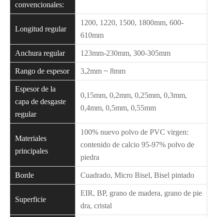
convencionales:
1200, 1220, 1500, 1800mm, 600-
Longitud regular
610mm
Anchura regular
123mm-230mm, 300-305mm
Rango de espesor
3,2mm ~ 8mm
Espesor de la
0,15mm, 0,2mm, 0,25mm, 0,3mm,
capa de desgaste
0,4mm, 0,5mm, 0,55mm
regular
100% nuevo polvo de PVC virgen:
Materiales
contenido de calcio 95-97% polvo de
principales
piedra
Borde
Cuadrado, Micro Bisel, Bisel pintado
EIR, BP, grano de madera, grano de pie
Superficie
dra, cristal