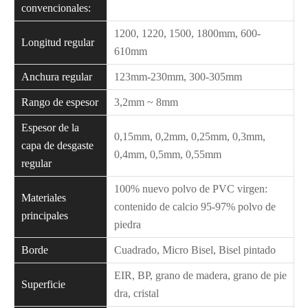
convencionales:
1200, 1220, 1500, 1800mm, 600-
Longitud regular
610mm
Anchura regular
123mm-230mm, 300-305mm
Rango de espesor
3,2mm ~ 8mm
Espesor de la
0,15mm, 0,2mm, 0,25mm, 0,3mm,
capa de desgaste
0,4mm, 0,5mm, 0,55mm
regular
100% nuevo polvo de PVC virgen:
Materiales
contenido de calcio 95-97% polvo de
principales
piedra
Borde
Cuadrado, Micro Bisel, Bisel pintado
EIR, BP, grano de madera, grano de pie
Superficie
dra, cristal