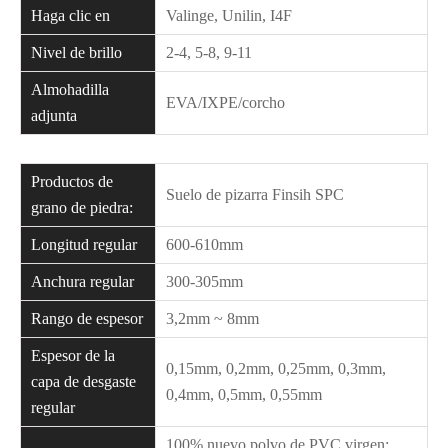
Haga clic en
Valinge, Unilin, I4F
Nivel de brillo
2-4, 5-8, 9-11
Almohadilla
EVA/IXPE/corcho
adjunta
Productos de
Suelo de pizarra Finsih SPC
grano de piedra:
Longitud regular
600-610mm
Anchura regular
300-305mm
Rango de espesor
3,2mm ~ 8mm
Espesor de la
0,15mm, 0,2mm, 0,25mm, 0,3mm,
capa de desgaste
0,4mm, 0,5mm, 0,55mm
regular
100% nuevo polvo de PVC virgen: