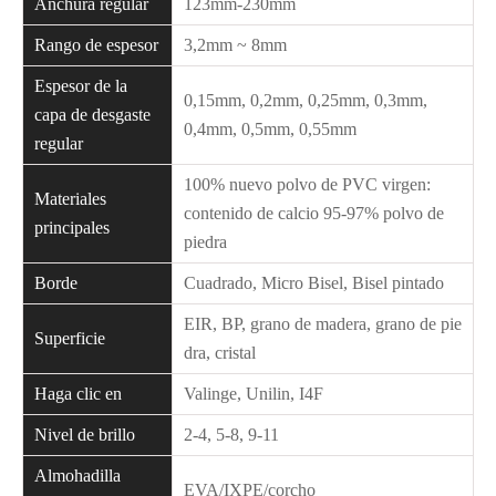
Anchura regular
123mm-230mm
Rango de espesor
3,2mm ~ 8mm
Espesor de la
0,15mm, 0,2mm, 0,25mm, 0,3mm,
capa de desgaste
0,4mm, 0,5mm, 0,55mm
regular
100% nuevo polvo de PVC virgen:
Materiales
contenido de calcio 95-97% polvo de
principales
piedra
Borde
Cuadrado, Micro Bisel, Bisel pintado
EIR, BP, grano de madera, grano de pie
Superficie
dra, cristal
Haga clic en
Valinge, Unilin, I4F
Nivel de brillo
2-4, 5-8, 9-11
Almohadilla
EVA/IXPE/corcho