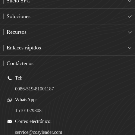
Suelo SPC

Soluciones

Recursos

Enlaces rápidos

Contáctenos
Tel:

0086-519-81001187
WhatsApp:

15101029308
Correo electrónico:

service@cosyleader.com