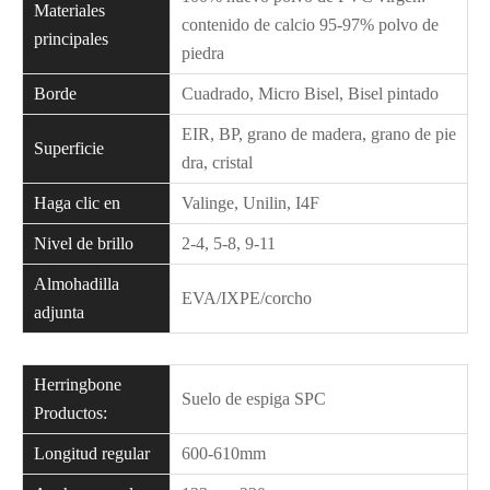
Materiales
contenido de calcio 95-97% polvo de
principales
piedra
Borde
Cuadrado, Micro Bisel, Bisel pintado
EIR, BP, grano de madera, grano de pie
Superficie
dra, cristal
Haga clic en
Valinge, Unilin, I4F
Nivel de brillo
2-4, 5-8, 9-11
Almohadilla
EVA/IXPE/corcho
adjunta
Herringbone
Suelo de espiga SPC
Productos:
Longitud regular
600-610mm