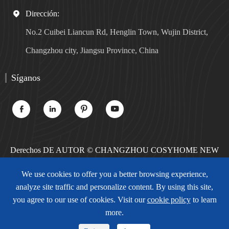
Dirección:

No.2 Cuibei Liancun Rd, Henglin Town, Wujin District,
Changzhou city, Jiangsu Province, China
Síganos




Derechos DE AUTOR ©
CHANGZHOU COSYHOME NEW
MATERIALS TECHNOLOGY CO., LTD.
Todos los derechos
We use cookies to offer you a better browsing experience,
reservados.
analyze site traffic and personalize content. By using this site,
Sitemap
Política de privacidad
you agree to our use of cookies. Visit our
cookie policy
to learn
more.