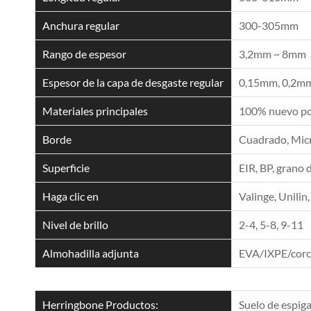
Anchura regular
300-305mm
Rango de espesor
3,2mm ~ 8mm
Espesor de la capa de desgaste regular
0,15mm, 0,2mm
Materiales principales
100% nuevo pol
Borde
Cuadrado, Micro
Superficie
EIR, BP, grano 
Haga clic en
Valinge, Unilin,
Nivel de brillo
2-4, 5-8, 9-11
Almohadilla adjunta
EVA/IXPE/cor
Herringbone Productos:
Suelo de espig