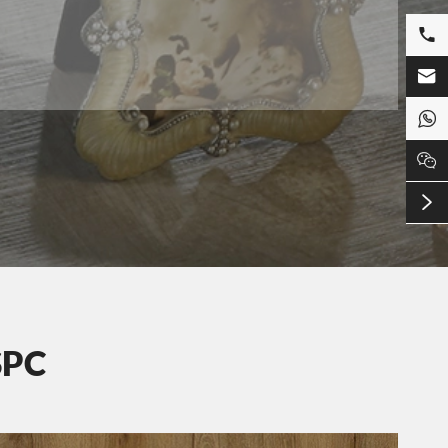





SPC