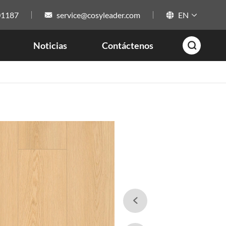
01187
service@cosyleader.com
EN



Noticias
Contáctenos

