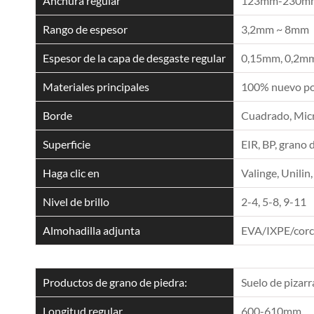
Anchura regular
123mm-230mm
Rango de espesor
3,2mm ~ 8mm
Espesor de la capa de desgaste regular
0,15mm, 0,2mm
Materiales principales
100% nuevo pol
Borde
Cuadrado, Micro
Superficie
EIR, BP, grano 
Haga clic en
Valinge, Unilin,
Nivel de brillo
2-4, 5-8, 9-11
Almohadilla adjunta
EVA/IXPE/cor
Productos de grano de piedra:
Suelo de pizarr
Longitud regular
600-610mm