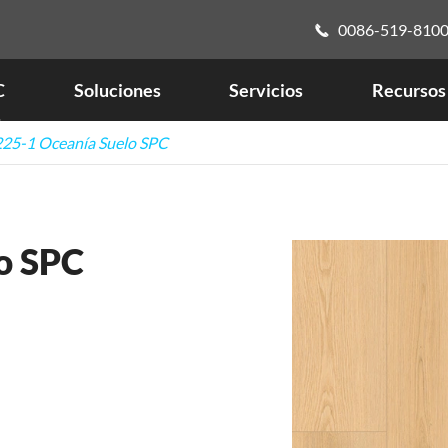
0086-519-810

C
Soluciones
Servicios
Recursos
25-1 Oceanía Suelo SPC
o SPC