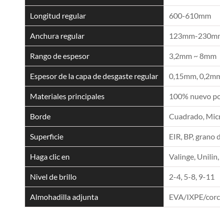
Longitud regular
600-610mm
Anchura regular
123mm-230m
Rango de espesor
3,2mm ~ 8mm
Espesor de la capa de desgaste regular
0,15mm, 0,2mm
Materiales principales
100% nuevo pol
Borde
Cuadrado, Micro
Superficie
EIR, BP, grano 
Haga clic en
Valinge, Unilin,
Nivel de brillo
2-4, 5-8, 9-11
Almohadilla adjunta
EVA/IXPE/cor